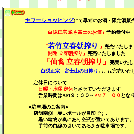
ヤフーショッピング
にて季節のお酒・限定酒
「白隠正宗 逆さ富士のお酒」
予約受付中
若竹立春朝搾り
「
」
完売いたしま
「開運 立春朝搾り」
完売いたしました
「仙禽 立春朝搾り」
完売いたし
白隠正宗 富士山の日搾り
完売いた
」１、８L
定休日について
日曜・水曜 定休
とさせていただきます
営業時間はAM９：３０～
PM７：００
とな
●駐車場のご案内●
店舗南側 赤いポールが目印です。
黒い建物が奥にあり空瓶が置いてあります。
手前の白線の引いてある所が駐車場です。