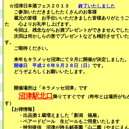
☆沼津日本酒フェス２０１３
終了いたしました
ご参加いただきましたたくさんのお客様
蔵元の皆様 お手伝いいただきました皆様ありがとうご
た 心よりお礼申し上げます。
今回は、残念ながらお酒プレゼントができませんでした
次回は何かしらの形でプレゼントなども検討させていた
す。
ご期待ください。
来年もキラメッセ沼津にて９月に開催が決定しました。
開催日 平成２６年９月２８日（日）
です。
どうぞよろしくお願いいたします。
開催場所は「キラメッセ沼津」です
沼津駅北口
降りてすぐです（昨年とは場所がち
す）
【お得情報】
・出品酒１蔵増えました「新潟 福扇」
・ベアードビール 生ビールもご用意いたします
・特別提供 沼津が誇る銘茶園「山二園（やまにえん