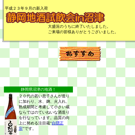
平成２３年９月の新入荷
大盛況のうちに終了いたしました。
ご来場の皆様ありがとうございました。
静岡県沼津の地酒！
２０代の若い息子さんが造り
に加わり、水、麹、火入れ、
熟成期間と考慮して小さい蔵
ならではのていねいな酒造り
を行なっています。品質の向
上に努める注目蔵“
白隠正
宗
”です。