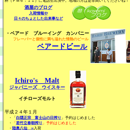
杯（ＰＭ６：１１）に電話生出演中。地域の方は是非聞いてくださいね！
酒屋のブログ
入荷情報や
日々のちょとした出来事など
・ベアード ブルーイング カンパニー
フレーバーと個性に満ち溢れた情熱のビール
ベアードビール
Ichiro's Malt
ジャパニーズ ウイスキー
イチローズモルト
平成２４年１月
・「
白隠正宗 富士山の日搾り
」予約はじめました
・
「
若竹立春朝搾り
」予約はじめました
・
陸奥八仙 ∞
入荷