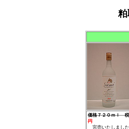
粕
価格７２０ｍｌ 
円
完売いたしました