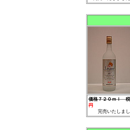
価格７２０ｍｌ 
円
完売いたしまし